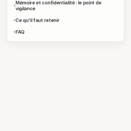
Mémoire et confidentialité : le point de
vigilance
Ce qu'il faut retenir
FAQ
RÉSUMÉ
Mémoire de ChatGPT pour tous : l'enjeu
GEO pour les PME
OpenAI étend sa mémoire Dreaming aux
comptes gratuits. Les réponses de ChatGPT
deviennent personnalisées, ce qui rend la
visibilité de marque plus dépendante de la clarté
de votre présence en ligne.