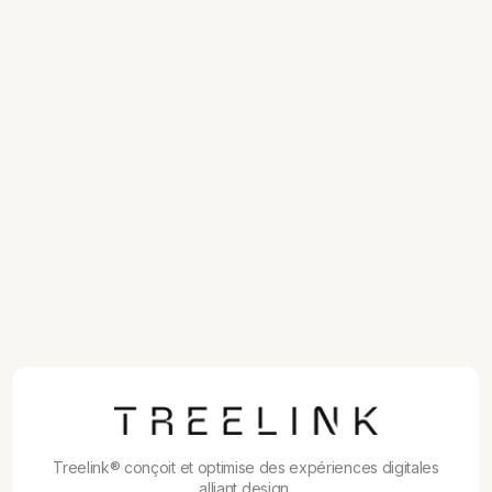
Profils sociaux dans Search Console :
suivez votre visibilité Instagram,
TikTok et YouTube dans Google
17/7/26
GPT-Live : le nouveau mode vocal de
ChatGPT et ses usages concrets
17/7/26
llms.txt : faut-il vraiment ce fichier
pour être cité par les IA en 2026 ?
17/7/26
Muse Spark 1.1 : le modèle IA agentique
de Meta qui casse les prix de l'API
Treelink® conçoit et optimise des expériences digitales
alliant design,