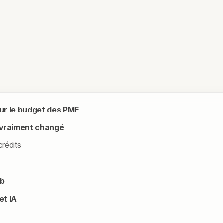
 sur le budget des PME
a vraiment changé
crédits
ub
et IA