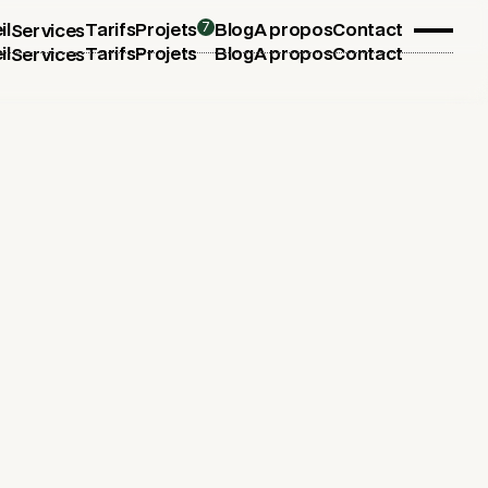
7
il
Tarifs
Projets
Blog
A propos
Contact
Services
il
Tarifs
Projets
Blog
A propos
Contact
Services