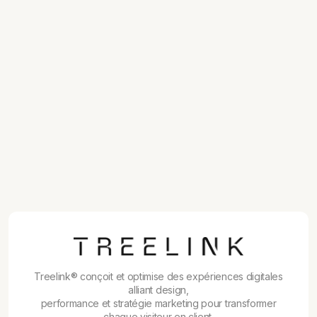
13/7/26
GPT-5.6 Sol : quand les meilleurs
modèles d'IA deviennent inaccessibles
13/7/26
Recherche sans clic : 68 % des
recherches Google se terminent sans
visite en 2026
13/7/26
Outils IA en 2026 : quelle stack monter
pour une PME sans se disperser
Treelink® conçoit et optimise des expériences digitales
alliant design,
performance et stratégie marketing pour transformer
chaque visiteur en client.