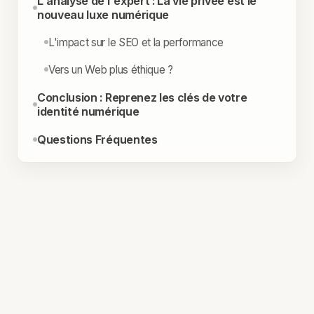
L'analyse de l'expert : La vie privée est le
nouveau luxe numérique
L'impact sur le SEO et la performance
Vers un Web plus éthique ?
Conclusion : Reprenez les clés de votre
identité numérique
Questions Fréquentes
EN BREF
Le "Pixel TikTok" traque votre navigation
sur des milliers de sites tiers.
TikTok crée des "profils fantômes" même
pour les non-utilisateurs.