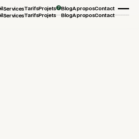
7
il
Tarifs
Projets
Blog
A propos
Contact
Services
il
Tarifs
Projets
Blog
A propos
Contact
Services