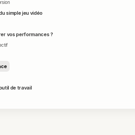
ersion
du simple jeu vidéo
er vos performances ?
ectif
nce
util de travail
109