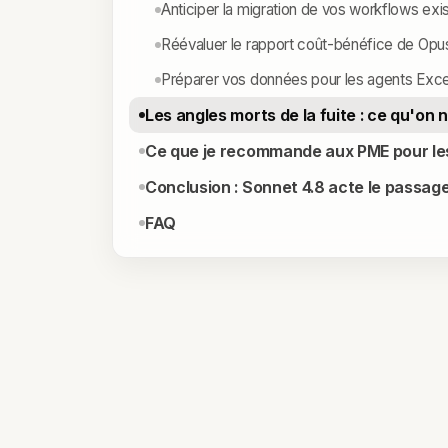
Anticiper la migration de vos workflows exi
Réévaluer le rapport coût-bénéfice de Opu
Préparer vos données pour les agents Exce
Les angles morts de la fuite : ce qu'on 
Ce que je recommande aux PME pour le
Conclusion : Sonnet 4.8 acte le passage
FAQ
RÉSUMÉ
Claude Sonnet 4.8 : ce que la fuite A
Le 31 mars 2026, une fuite de 512 000 lignes
implications pour votre PME.