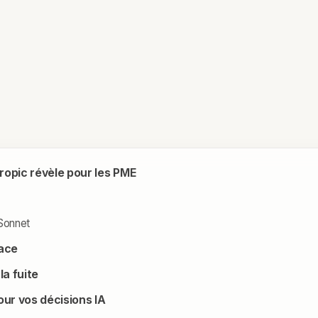
hropic révèle pour les PME
 Sonnet
face
la fuite
our vos décisions IA