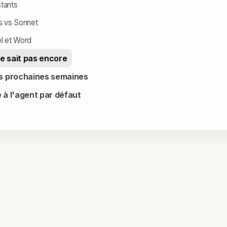
stants
s vs Sonnet
l et Word
ne sait pas encore
s prochaines semaines
 à l'agent par défaut
nthropic révèle pour les PME
 de code Anthropic a exposé Claude Sonnet 4.8, attendu en mai. Vo