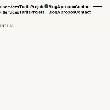
7
il
Tarifs
Projets
Blog
A propos
Contact
Services
il
Tarifs
Projets
Blog
A propos
Contact
Services
ENTS IA