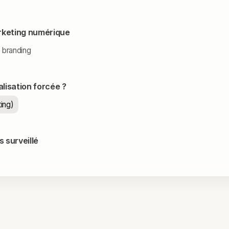
rketing numérique
e branding
alisation forcée ?
ing)
 surveillé
ION D'ÂGE