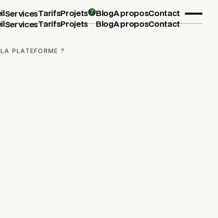
7
il
Tarifs
Projets
Blog
A propos
Contact
Services
il
Tarifs
Projets
Blog
A propos
Contact
Services
 LA PLATEFORME ?