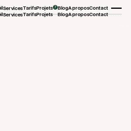
7
il
Tarifs
Projets
Blog
A propos
Contact
Services
il
Tarifs
Projets
Blog
A propos
Contact
Services