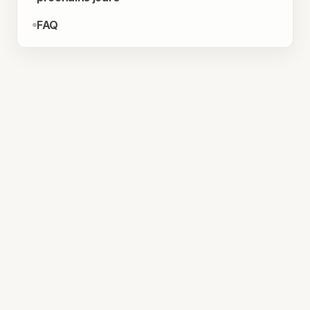
FAQ
RÉSUMÉ
Google AI Mode cite Google dans 17 %
de ses réponses : ce que ça change
pour votre SEO
SE Ranking analyse 1,3 million de citations issues
de Google AI Mode. Google.com représente
17,42 % des sources citées, plus que YouTube,
Reddit, Amazon réunis.
17,42 %
par Google AI Mode en avril 2026,
d'auto-
contre 5,7 % en juin 2025 selon SE
citation
Ranking.