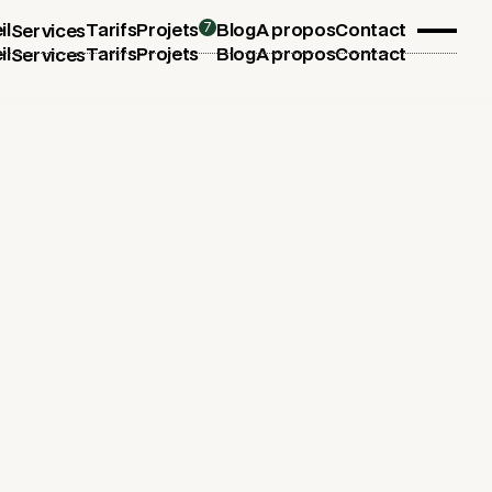
7
il
Tarifs
Projets
Blog
A propos
Contact
Services
il
Tarifs
Projets
Blog
A propos
Contact
Services